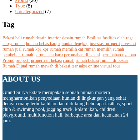
Promo
(20)
Type
(8)
Uncategorized
(7)
Tag
Bekasi
beli rumah
desain interior
desain rumah
Fasilitas
fasilitas olah raga
harga rumah
hunian bebas banjir
hunian lengkap
investasi properti
investasi
rumah
jual rumah
kpr
kpr rumah
memilih cat rumah
memilih rumah
pembelian rumah
perumahan baru
perumahan di bekasi
perumahan nyaman
Promo
properti
properti di bekasi
rumah
rumah bekasi
rumah di bekasi
Rumah Dijual
rumah mewah di bekasi
transaksi online
virtual tour
ABOUT US
Grand Surya Estate merupakan sebuah hunian modern
mengharmonikan penyediaan hunian di lingkungan yang sehat
dengan ruang terbuka hijau dan didukung beberapa fasilitas, sport
club & swiming pool, jogging track, kolam ikan, children
playground, multifunction hall, barbeque area dan keamanan 24
jam.