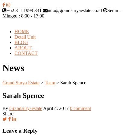
+62 811 1999 831
info@grandsuryaestate.co.id
Senin -
Minggu : 8:00 - 17:00
HOME
Detail Unit
BLOG
ABOUT
CONTACT
News
Grand Surya Estate
>
Team
>
Sarah Spence
Sarah Spence
By
Grandsuryaestate
April 4, 2017
0 comment
Share:
Leave a Reply