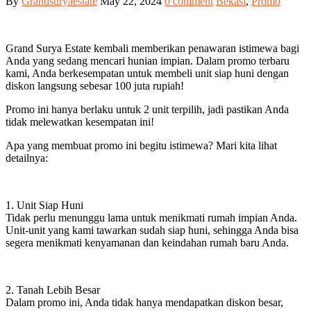
By
Grandsuryaestate
May 22, 2024
0 comment
Bekasi
,
Promo
Grand Surya Estate kembali memberikan penawaran istimewa bagi
Anda yang sedang mencari hunian impian. Dalam promo terbaru
kami, Anda berkesempatan untuk membeli unit siap huni dengan
diskon langsung sebesar 100 juta rupiah!
Promo ini hanya berlaku untuk 2 unit terpilih, jadi pastikan Anda
tidak melewatkan kesempatan ini!
Apa yang membuat promo ini begitu istimewa? Mari kita lihat
detailnya:
1. Unit Siap Huni
Tidak perlu menunggu lama untuk menikmati rumah impian Anda.
Unit-unit yang kami tawarkan sudah siap huni, sehingga Anda bisa
segera menikmati kenyamanan dan keindahan rumah baru Anda.
2. Tanah Lebih Besar
Dalam promo ini, Anda tidak hanya mendapatkan diskon besar,