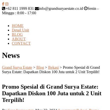
+62 811 1999 831
info@grandsuryaestate.co.id
Senin -
Minggu : 8:00 - 17:00
HOME
Detail Unit
BLOG
ABOUT
CONTACT
News
Grand Surya Estate
>
Blog
>
Bekasi
>
Promo Spesial di Grand
Surya Estate: Dapatkan Diskon 100 Juta untuk 2 Unit Terpilih!
Promo Spesial di Grand Surya Estate:
Dapatkan Diskon 100 Juta untuk 2 Unit
Terpilih!