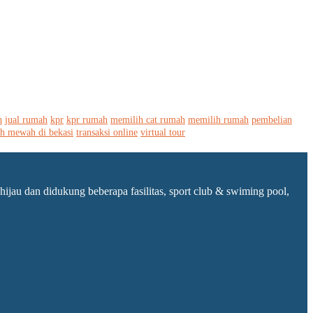
h
jual rumah
kpr
kpr rumah
memilih cat rumah
memilih rumah
pembelian
h mewah di bekasi
transaksi online
virtual tour
au dan didukung beberapa fasilitas, sport club & swiming pool,