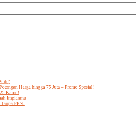
ilih!)
otongan Harga hingga 75 Juta – Promo Spesial!
025 Kamu!
umah Impianmu
h Tanpa PPN!