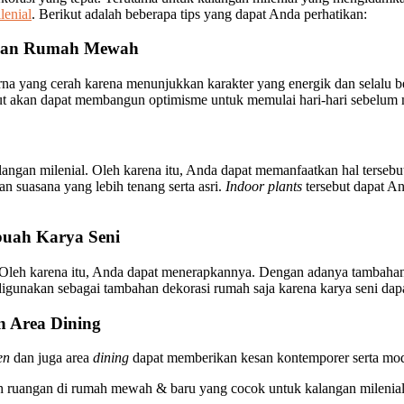
lenial
. Berikut adalah beberapa tips yang dapat Anda perhatikan:
esan Rumah Mewah
rna yang cerah karena menunjukkan karakter yang energik dan selalu 
but akan dapat membangun optimisme untuk memulai hari-hari sebelum m
langan milenial. Oleh karena itu, Anda dapat memanfaatkan hal tersebu
 suasana yang lebih tenang serta asri.
Indoor plants
tersebut dapat A
uah Karya Seni
 Oleh karena itu, Anda dapat menerapkannya. Dengan adanya tambahan ka
igunakan sebagai tambahan dekorasi rumah saja karena karya seni dap
 Area Dining
en
dan juga area
dining
dapat memberikan kesan kontemporer serta mo
ah ruangan di rumah mewah & baru yang cocok untuk kalangan milenia