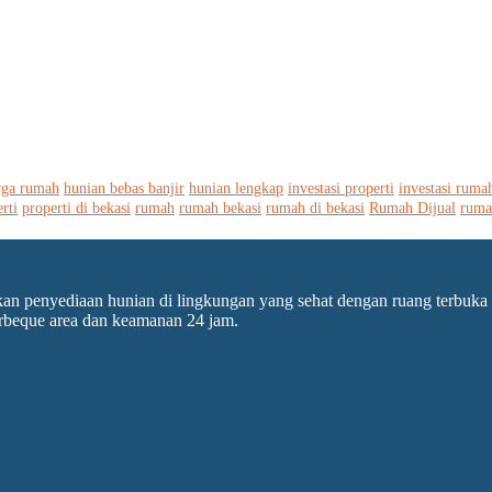
rga rumah
hunian bebas banjir
hunian lengkap
investasi properti
investasi ruma
rti
properti di bekasi
rumah
rumah bekasi
rumah di bekasi
Rumah Dijual
ruma
penyediaan hunian di lingkungan yang sehat dengan ruang terbuka hij
barbeque area dan keamanan 24 jam.