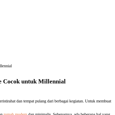
lennial
 Cocok untuk Millennial
stirahat dan tempat pulang dari berbagai kegiatan. Untuk membuat
kan
rumah modern
dan minimalis. Sebenarnya, ada beberapa hal yang