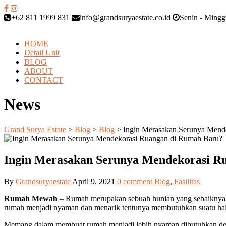
+62 811 1999 831
info@grandsuryaestate.co.id
Senin - Minggu
HOME
Detail Unit
BLOG
ABOUT
CONTACT
News
Grand Surya Estate
>
Blog
>
Blog
>
Ingin Merasakan Serunya Mende
Ingin Merasakan Serunya Mendekorasi Ru
By
Grandsuryaestate
April 9, 2021
0 comment
Blog
,
Fasilitas
Rumah Mewah
– Rumah merupakan sebuah hunian yang sebaiknya di
rumah menjadi nyaman dan menarik tentunya membutuhkan suatu hal 
Memang dalam membuat rumah menjadi lebih nyaman dibutuhkan dek