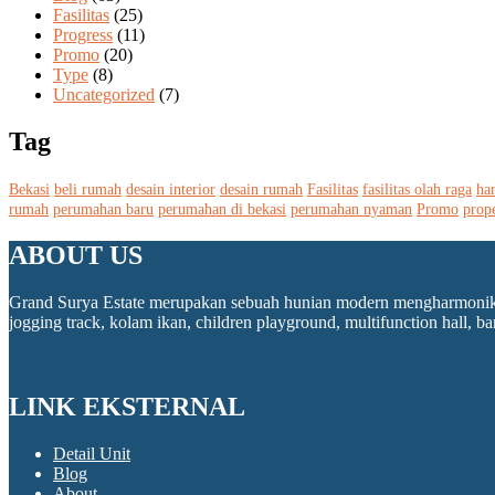
Fasilitas
(25)
Progress
(11)
Promo
(20)
Type
(8)
Uncategorized
(7)
Tag
Bekasi
beli rumah
desain interior
desain rumah
Fasilitas
fasilitas olah raga
ha
rumah
perumahan baru
perumahan di bekasi
perumahan nyaman
Promo
prope
ABOUT US
Grand Surya Estate merupakan sebuah hunian modern mengharmonikan 
jogging track, kolam ikan, children playground, multifunction hall, 
LINK EKSTERNAL
Detail Unit
Blog
About