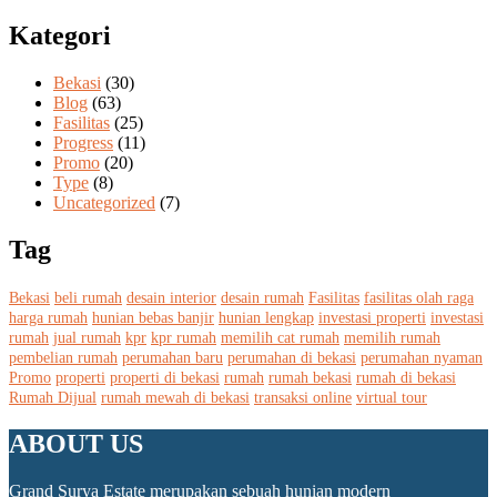
Kategori
Bekasi
(30)
Blog
(63)
Fasilitas
(25)
Progress
(11)
Promo
(20)
Type
(8)
Uncategorized
(7)
Tag
Bekasi
beli rumah
desain interior
desain rumah
Fasilitas
fasilitas olah raga
harga rumah
hunian bebas banjir
hunian lengkap
investasi properti
investasi
rumah
jual rumah
kpr
kpr rumah
memilih cat rumah
memilih rumah
pembelian rumah
perumahan baru
perumahan di bekasi
perumahan nyaman
Promo
properti
properti di bekasi
rumah
rumah bekasi
rumah di bekasi
Rumah Dijual
rumah mewah di bekasi
transaksi online
virtual tour
ABOUT US
Grand Surya Estate merupakan sebuah hunian modern