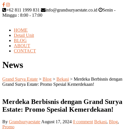
+62 811 1999 831
info@grandsuryaestate.co.id
Senin -
Minggu : 8:00 - 17:00
HOME
Detail Unit
BLOG
ABOUT
CONTACT
News
Grand Surya Estate
>
Blog
>
Bekasi
>
Merdeka Berbisnis dengan
Grand Surya Estate: Promo Spesial Kemerdekaan!
Merdeka Berbisnis dengan Grand Surya
Estate: Promo Spesial Kemerdekaan!
By
Grandsuryaestate
August 17, 2024
0 comment
Bekasi
,
Blog
,
Promo